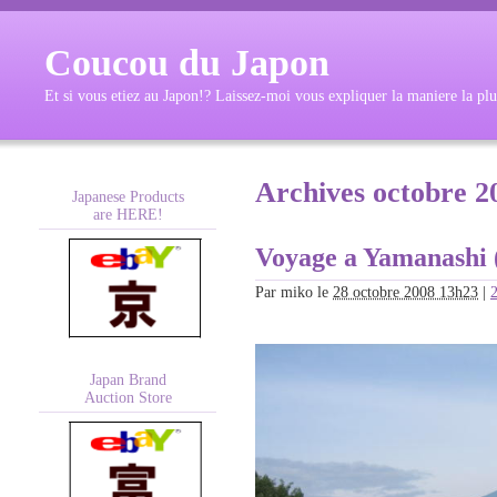
Coucou du Japon
Et si vous etiez au Japon!? Laissez-moi vous expliquer la maniere la plu
Archives octobre 2
Japanese Products
are HERE!
Voyage a Yamanashi 
Par
miko
le
28 octobre 2008 13h23
|
Japan Brand
Auction Store