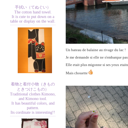
手拭い（てぬぐい）
The cotton hand towel.
It is cute to put down on a
table or display on the wall.
Un bateau de balaine au rivage du lac !
Je me demande si elle ne s'embarque pas 
Elle etait plus migonne si ses yeux etait
Mais chouette
着物と着付小物（きもの
ときつけこもの）
Traditional clothes Kimono,
and Kimono tool.
It has beautiful colors, and
pattern.
Its cordinate is interesting!!