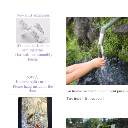
New shirt accesories
It's made of frexible
bent material.
It has soft and smoothly
touch.
のれん
Japanese split curtain.
Please hang inside of the
door.
j'ai trouve un endroit ou on peut puiser
Tres froid ! Et tres bon !