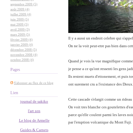
septembre 2009 (5)
août 2009 (4)
juillet 2009 (4)
juin 2009 (5)
mai 2009 (5)
avril 2009 (3)
mars 2009 (5)
Il y a aussi un endroit celebre qui s'appe
février 2009 (4)
janvier 2009 (4)
On ne la voit peut-etre pas bien dans cet
décembre 2008 (5)
novembre 2008 (4)
octobre 2008 (4)
Quand je vois la vue magnifique comme 
je pense a ce qu'ont ressenti les gens jadi
Pages
Ils restent muets d'ettonement, et puis t
S'abonner au flux de ce blog
ont surement cru a l'existance des Dieux
Lien
Cette cascade s'elargit comme un rideau 
journal de sakiko
On voit tres blanche ces goutelettes d'e
l'art zen
parce qu'elle coulent parmi les laves noir
Le blog de Armelle
par l'eruption volcanique du Mont Fuji.
Guides & Carnets