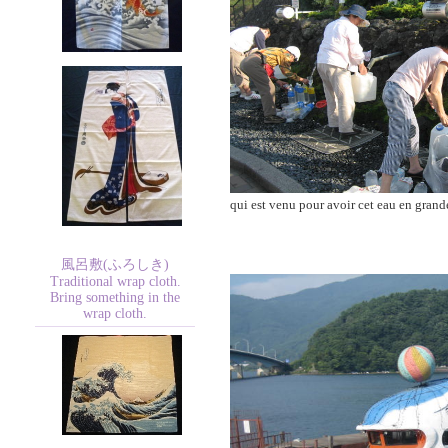
qui est venu pour avoir cet eau en grand
風呂敷(ふろしき)
Traditional wrap cloth.
Bring something in the
wrap cloth.