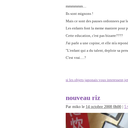
mmmmmm....
Ils sont mignons !
Mais ce sont des pauses ordonnees par le
Les enfants font la meme maniere pour pei
Cette education, c'est pas bizarre????
J'ai parle a une copine, et elle m'a repo
"L'enfant qui a du talent, deploie sa per
C'est vrai.....?
si les objets japonais vous interessent,je
nouveau riz
Par
miko
le
14 octobre 2008 0h00
|
5