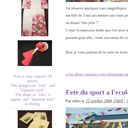
J'ai observe quelques vues magnifiques,
ma fille de 3 ans m'a montre une toute pe
en disant "tres jolie !"
C'etait la mauvaise herbe que l'on peut t
poutant pour elle, c'etait son tresor de v
Bon, je vous parlerai de la suite de not
si les objets japonais vous interessent,je
Post it note contains 50
pieces.
The designs are "cafe" ,and
"Japanese style".
Fete du sport a l'eco
The shape of "cafe" is
square, and "Japanese style"
Par
miko
le
22 octobre 2008 15h03
|
is oblong.