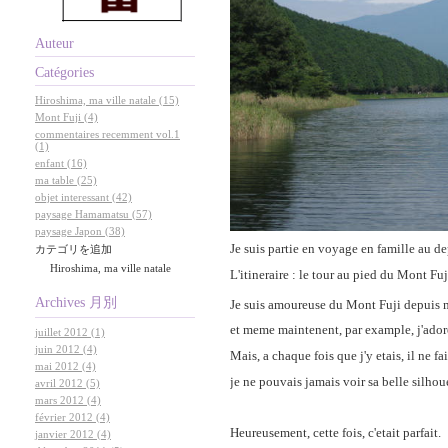
Auteur
Catégories
Hiroshima, ma ville natale (15)
Mont Fuji (4)
commentaires recemment vol.1
(1)
enfant (16)
ma table (25)
objet interessant (42)
paysage Hamamatsu (57)
paysage Japon (38)
Je suis partie en voyage en famille au 
カテゴリを追加
Hiroshima, ma ville natale
L'itineraire : le tour au pied du Mont Fuj
Archives
月別
Je suis amoureuse du Mont Fuji depuis
et meme maintenent, par example, j'adore
juillet 2012 (1)
juin 2012 (4)
Mais, a chaque fois que j'y etais, il ne fa
mai 2012 (4)
je ne pouvais jamais voir sa belle silho
avril 2012 (5)
mars 2012 (4)
février 2012 (4)
Heureusement, cette fois, c'etait parfait.
janvier 2012 (4)