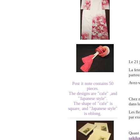
Le 21 j
La fet
partou
Avez-v
Post it note contains 50
pieces.
The designs are "cafe" ,and
"Japanese style".
Chez n
The shape of "cafe" is
dans l
square, and "Japanese style"
Les fl
is oblong.
par ex
Quant 
sakik