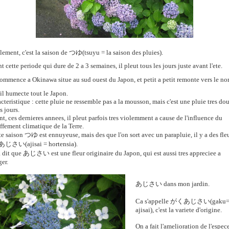
lement, c'est la saison de
つゆ
(tsuyu = la saison des pluies).
 cette periode qui dure de 2 a 3 semaines, il pleut tous les jours juste avant l'ete.
ommence a Okinawa situe au sud ouest du Japon, et petit a petit remonte vers le no
 il humecte tout le Japon.
acteristique : cette pluie ne ressemble pas a la mousson, mais c'est une pluie tres do
s jours.
nt, ces dernieres annees, il pleut parfois tres violemment a cause de l'influence du
ffement climatique de la Terre.
tte saison
つゆ
est ennuyeuse, mais des que l'on sort avec un parapluie, il y a des fleu
あじさい
(ajisai = hortensia).
 dit que
あじさい
est une fleur originaire du Japon, qui est aussi tres appreciee a
ger.
あじさい
dans mon jardin.
Ca s'appelle
がくあじさい
(gaku=
ajisai), c'est la variete d'origine.
On a fait l'amelioration de l'espece