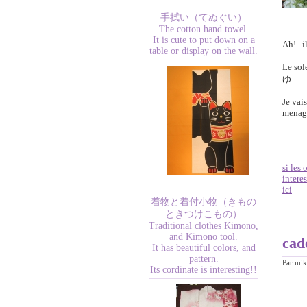
手拭い（てぬぐい）
The cotton hand towel.
It is cute to put down on a
Ah! ..i
table or display on the wall.
Le sol
ゆ
.
Je vais
menag
si les
intere
ici
着物と着付小物（きもの
ときつけこもの）
Traditional clothes Kimono,
and Kimono tool.
cad
It has beautiful colors, and
pattern.
Par
mik
Its cordinate is interesting!!