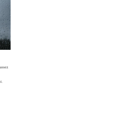
 assez
i.