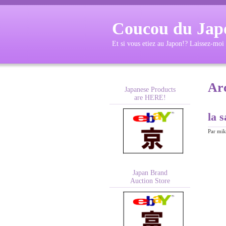
Coucou du Jap
Et si vous etiez au Japon!? Laissez-moi
Arc
Japanese Products
are HERE!
la 
Par
mik
Japan Brand
Auction Store