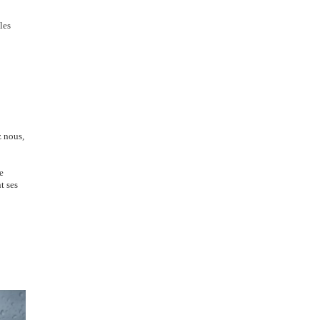
les
z nous,
e
t ses