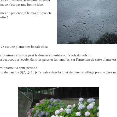
さい
est tres belle, mais pour voyager
on, ce n'est pas une bonne idee.
ines de patience,et le magnifique ete
nfin !
さい
est une plante tres banale chez
t bouturer, ainsi on peut la donner au voisin ou l'avoir du voisin.
 a beaucoup a l'ecole, dans les parcs et les temples, car l'entretien de cette plante est
voit partout a cette periode.
to du haut de
おたふく
, je l'ai prise dans la foret derriere le college pres de chez mo