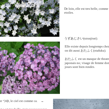
De loin, elle est tres belle, comme 
etoiles.
うずあじさい
(uzuajisai).
Elle existe depuis longtemps che
on dit aussi
おたふく
(otafuku).
おたふく
est un masque de theatr
japonais no; visage de femme don
joues sont bien rondes.
nt
つゆ
, le ciel est comme ca. →