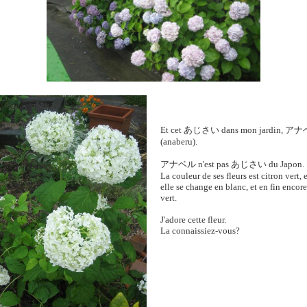
Et cet
あじさい
dans mon jardin,
アナ
(anaberu).
アナベル
n'est pas
あじさい
du Japon.
La couleur de ses fleurs est citron vert, 
elle se change en blanc, et en fin encore
vert.
J'adore cette fleur.
La connaissiez-vous?