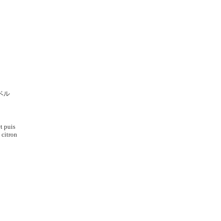
ベル
et puis
 citron