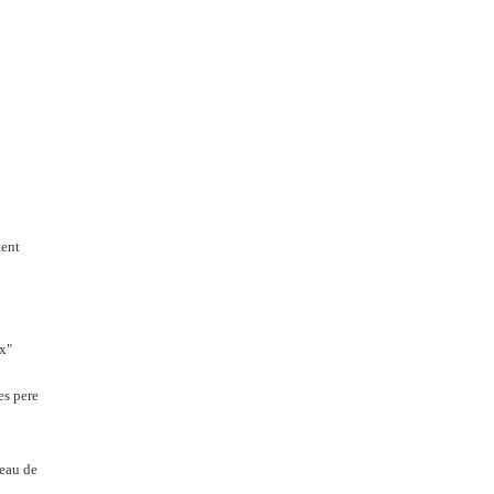
tent
ux"
es pere
peau de