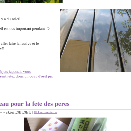
l y a du soleil !
eil est tres important pendant
つ
 aller faire la lessive et le
e!!
 objets japonais vous
ssent,jetez donc un coup d'oeil par
eau pour la fete des peres
o
le
24 juin 2009 9h00
|
10 Commentaires