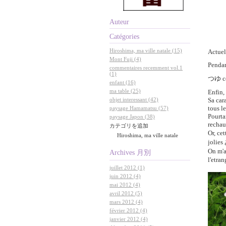
Auteur
Catégories
Hiroshima, ma ville natale (15)
Actuel
Mont Fuji (4)
Pendant
commentaires recemment vol.1
(1)
つゆ
c
enfant (16)
ma table (25)
Enfin,
Sa car
objet interessant (42)
tous le
paysage Hamamatsu (57)
Pourta
paysage Japon (38)
rechau
カテゴリを追加
Or, ce
Hiroshima, ma ville natale
jolies
On m'a
Archives
月別
l'etran
juillet 2012 (1)
juin 2012 (4)
mai 2012 (4)
avril 2012 (5)
mars 2012 (4)
février 2012 (4)
janvier 2012 (4)