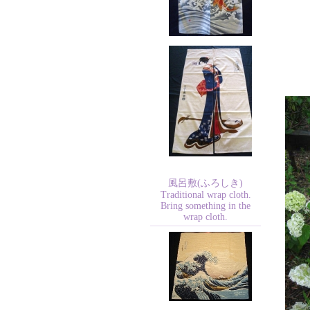
風呂敷(ふろしき)
Traditional wrap cloth.
Bring something in the
wrap cloth.