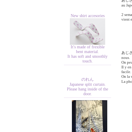
あじ
au Jap
2 sema
New shirt accesories
vient e
It's made of frexible
bent material.
あじ
It has soft and smoothly
nous.
touch.
On peu
Il y en
facile.
On la 
のれん
La pho
Japanese split curtain.
Please hang inside of the
door.