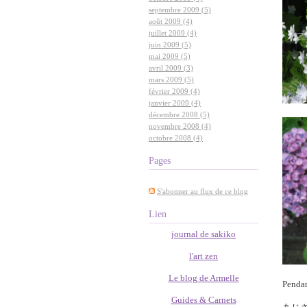
septembre 2009 (5)
août 2009 (4)
juillet 2009 (4)
juin 2009 (5)
mai 2009 (5)
avril 2009 (3)
mars 2009 (5)
février 2009 (4)
janvier 2009 (4)
décembre 2008 (5)
novembre 2008 (4)
octobre 2008 (4)
Pages
S'abonner au flux de ce blog
Lien
journal de sakiko
l'art zen
Le blog de Armelle
Penda
Guides & Carnets