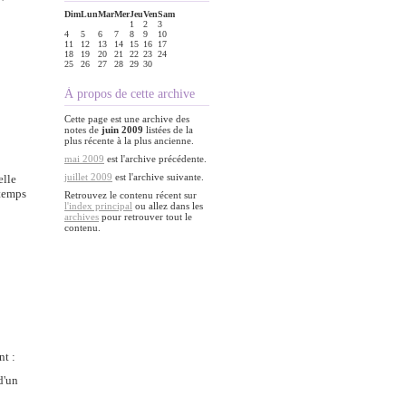
Dim
Lun
Mar
Mer
Jeu
Ven
Sam
1
2
3
4
5
6
7
8
9
10
11
12
13
14
15
16
17
18
19
20
21
22
23
24
25
26
27
28
29
30
À propos de cette archive
Cette page est une archive des
notes de
juin 2009
listées de la
plus récente à la plus ancienne.
mai 2009
est l'archive précédente.
juillet 2009
est l'archive suivante.
elle
 temps
Retrouvez le contenu récent sur
l'index principal
ou allez dans les
archives
pour retrouver tout le
contenu.
t :
d'un