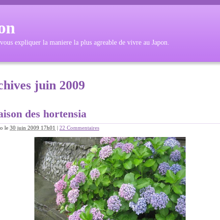
on
 vous expliquer la maniere la plus agreable de vivre au Japon.
hives juin 2009
saison des hortensia
o
le
30 juin 2009 17h01
|
22 Commentaires